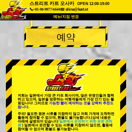
스트리트 카트 오사카
OPEN 12:00-19:00
📞+81-90-9977-6644
📧
shina@kart.st
메뉴/지점 변경
최상단
예약
소개
사양
가격
접근성
고객 리뷰
자주 묻는 질문
회사 정보
예약
지점 변경
도쿄 시나가와 #1
도쿄 아키하바라#1
도쿄 아키하바라#2
도쿄 시부야
저희는 일본에서 가장 큰 카트 회사이며,
많은 유명인
들과 협력
도쿄 시부야 애넥스
도쿄 베이
하고 있으며, 일본을 방문하는 여행객들에게
가장 인기 있는 활
동
입니다! 그러므로
가능한 빨리 예약하는 것을 강력히 추천드
립니다.
도쿄 아사쿠사
오사카
주의! 필요한 원본 서류를 지참하지 않고 저희 가게에 도착하면
활동에 참여할 수 없으며, 환불도 불가능합니다.
(상세 내용은
오키나와
아래에 설명되어 있습니다
‘일본에서 운전하기 위한 운전 면허
증’
) 일본에서 운전할 수 있는 서류를 지참하지 않으면, 활동에
참여할 수 없으며 환불도 불가능합니다.