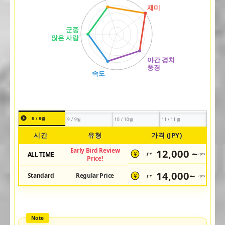
8 / 8월
9 / 9월
10 / 10월
11 / 11월
시간
유형
가격 (JPY)
Early Bird Review
12,000 ~
ALL TIME
JPY
/pax
¥
Price!
14,000~
Standard
Regular Price
JPY
/pax
¥