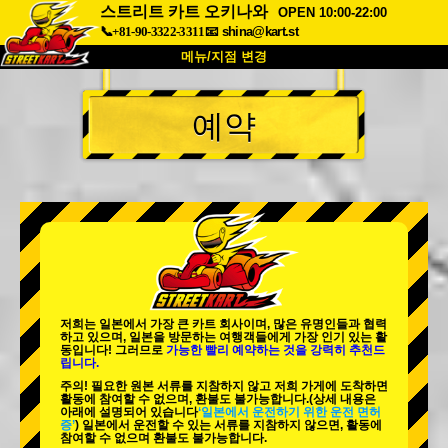
스트리트 카트 오키나와
OPEN 10:00-22:00
📞+81-90-3322-3311
📧
shina@kart.st
메뉴/지점 변경
최상단
예약
소개
사양
가격
접근성
고객 리뷰
자주 묻는 질문
회사 정보
예약
지점 변경
도쿄 시나가와 #1
도쿄 아키하바라#1
도쿄 아키하바라#2
도쿄 시부야
저희는 일본에서 가장 큰 카트 회사이며,
많은 유명인
들과 협력
도쿄 시부야 애넥스
도쿄 베이
하고 있으며, 일본을 방문하는 여행객들에게
가장 인기 있는 활
동
입니다! 그러므로
가능한 빨리 예약하는 것을 강력히 추천드
립니다.
도쿄 아사쿠사
오사카
주의! 필요한 원본 서류를 지참하지 않고 저희 가게에 도착하면
활동에 참여할 수 없으며, 환불도 불가능합니다.
(상세 내용은
오키나와
아래에 설명되어 있습니다
‘일본에서 운전하기 위한 운전 면허
증’
) 일본에서 운전할 수 있는 서류를 지참하지 않으면, 활동에
참여할 수 없으며 환불도 불가능합니다.